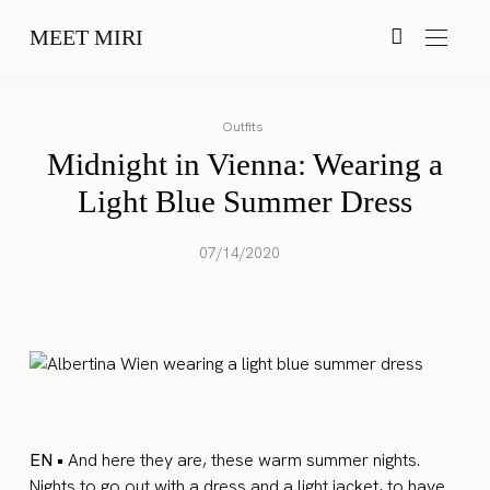
MEET MIRI
Outfits
Midnight in Vienna: Wearing a
Light Blue Summer Dress
07/14/2020
EN •
And here they are, these warm summer nights.
Nights to go out with a dress and a
light jacket
, to have