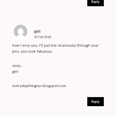
Reply
geri
07/18/2020
how i envy you. i’ll just live vicariously through your
pics. you look fabulous.
xoxo,
geri
everydaylivingnyc.blogspot.com
Reply