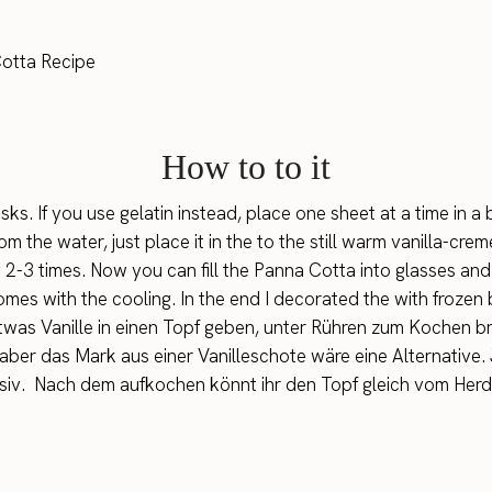
How to to it
. If you use gelatin instead, place one sheet at a time in a b
 the water, just place it in the to the still warm vanilla-cre
g 2-3 times.
Now you can fill the Panna Cotta into glasses and 
comes with the cooling. In the end I decorated the with frozen 
was Vanille in einen Topf geben, unter Rühren zum Kochen b
 aber das Mark aus einer Vanilleschote wäre eine Alternative.
nsiv. Nach dem aufkochen könnt ihr den Topf gleich vom Her