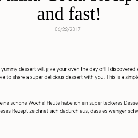
and fast!
06/22/2017
 yummy dessert will give your oven the day off! I discovered
e to share a super delicious dessert with you. This is a simple
t eine schöne Woche! Heute habe ich ein super leckeres Desser
ieses Rezept zeichnet sich dadurch aus, dass es weniger schwer