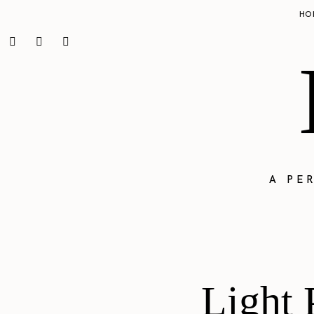
HO
A PE
Light 