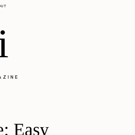
OUT
i
AZINE
e: Easy