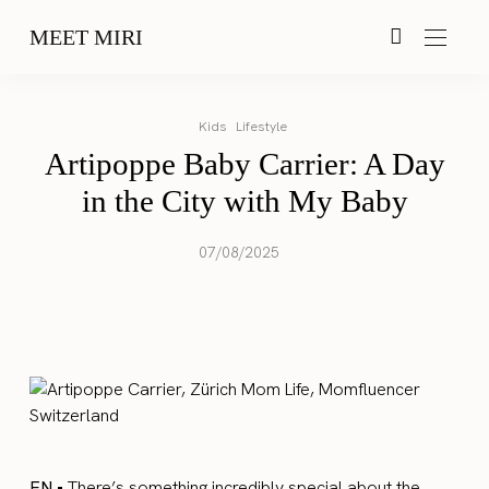
MEET MIRI
Kids
Lifestyle
Artipoppe Baby Carrier: A Day
in the City with My Baby
07/08/2025
EN •
There’s something incredibly special about the