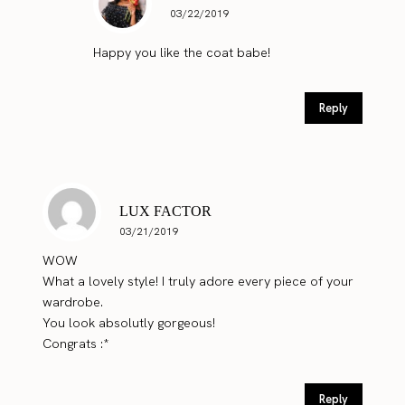
03/22/2019
Happy you like the coat babe!
Reply
LUX FACTOR
03/21/2019
WOW
What a lovely style! I truly adore every piece of your
wardrobe.
You look absolutly gorgeous!
Congrats :*
Reply