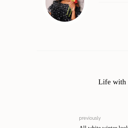
Life with
previously
All white winter loo