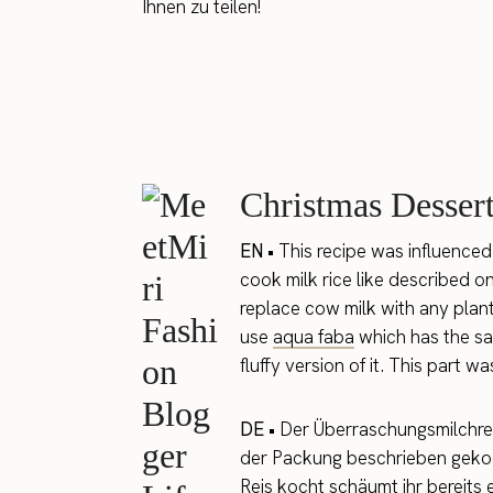
Ihnen zu teilen!
Christmas Dessert
EN •
This recipe was influenced 
cook milk rice like described o
replace cow milk with any plant
use
aqua faba
which has the sa
fluffy version of it. This part
DE •
Der Überraschungsmilchreis
der Packung beschrieben gekoch
Reis kocht schäumt ihr bereits 