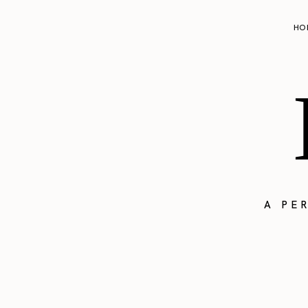
HO
A PE