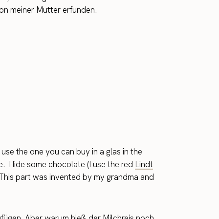
von meiner Mutter erfunden.
use the one you can buy in a glas in the
se. Hide some chocolate (I use the red
Lindt
de. This part was invented by my grandma and
ufügen. Aber warum hieß der Milchreis noch