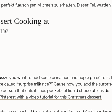
perfekt flauschigen Milchreis zu erhalten. Dieser Teil wurde 
assy: you want to add some cinnamon and apple pureé to it. I 
ce called “surprise milk rice?” Cause now you add the surpri
 the person that eats it finds pockets of liquid chocolate insi
interest with a video tutorial for this Christmas dessert.
achtlich gemacht: Ganz einfach etwas Zimt und Apfelmus hinz