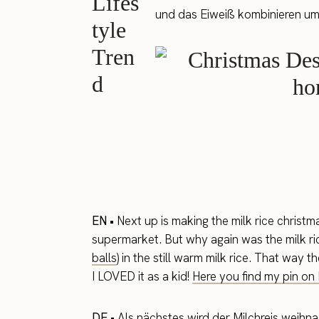
und das Eiweiß kombinieren um 
EN •
Next up is making the milk rice christm
supermarket. But why again was the milk ri
balls
) in the still warm milk rice. That way
I LOVED it as a kid!
Here you find my pin on P
DE •
Als nächstes wird der Milchreis weihn