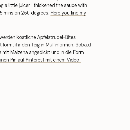
 a little juicer I thickened the sauce with
 15 mins on 250 degrees.
Here you find my
 werden köstliche Apfelstrudel-Bites
 formt ihr den Teig in Muffinformen. Sobald
uce mit Maizena angedickt und in die Form
einen Pin auf Pinterest mit einem Video-