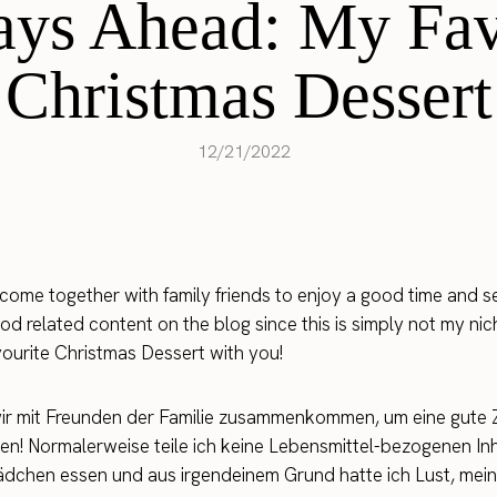
ays Ahead: My Fav
Christmas Dessert
12/21/2022
me together with family friends to enjoy a good time and see 
ood related content on the blog since this is simply not my nic
favourite Christmas Dessert with you!
er wir mit Freunden der Familie zusammenkommen, um eine gute
ssen! Normalerweise teile ich keine Lebensmittel-bezogenen In
ädchen essen und aus irgendeinem Grund hatte ich Lust, mein