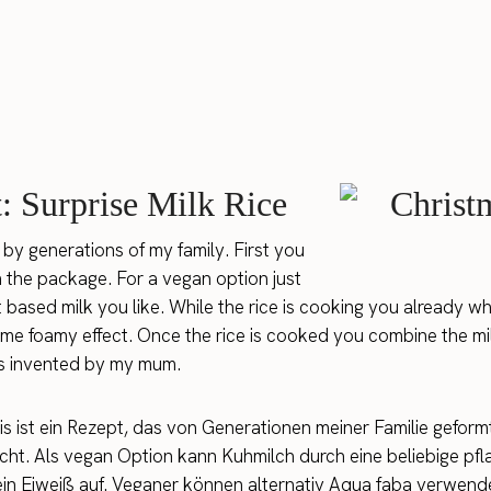
: Surprise Milk Rice
by generations of my family. First you
n the package. For a vegan option just
 based milk you like. While the rice is cooking you already w
me foamy effect. Once the rice is cooked you combine the mil
 was invented by my mum.
 ist ein Rezept, das von Generationen meiner Familie geformt
t. Als vegan Option kann Kuhmilch durch eine beliebige pfl
ein Eiweiß auf. Veganer können alternativ Aqua faba verwenden