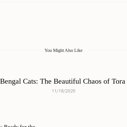
You Might Also Like
 Bengal Cats: The Beautiful Chaos of Tora
11/18/2025
k: Ready for the