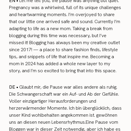
EN •
Let me tell you, the pause was anything but quiet.
Pregnancy was a whirlwind, full of its unique challenges
and heartwarming moments. I’m overjoyed to share
that our little one arrived safe and sound. Currently I’m
adapting to life as a new mom. Taking a break from
blogging during this time was necessary, but I’ve
missed it! Blogging has always been my creative outlet
since 2017! — a place to share fashion finds, lifestyle
tips, and snippets of life that inspire me. Becoming a
mom in 2024 has added a whole new layer to my
story, and I’m so excited to bring that into this space.
DE •
Glaubt mir, die Pause war alles andere als ruhig.
Die Schwangerschaft war ein Auf- und Ab der Gefühle.
Voller einzigartiger Herausforderungen und
herzerwärmender Momente. Ich bin überglücklich, dass
unser Kind wohlbehalten angekommen ist. gewöhnen
uns an diesen neuen Lebensrhythmus.Eine Pause vom
Bloggen war in dieser Zeit notwendig, aber ich habe es