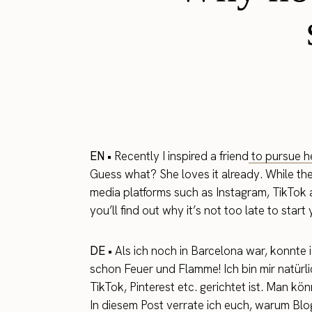
EN •
Recently I inspired a friend
to pursue he
Guess what? She loves it already. While th
media platforms such as Instagram, TikTok an
you’ll find out why it’s not too late to start
DE •
Als ich noch in Barcelona war, konnte 
schon Feuer und Flamme! Ich bin mir natürl
TikTok, Pinterest etc. gerichtet ist. Man kö
In diesem Post verrate ich euch, warum Bl