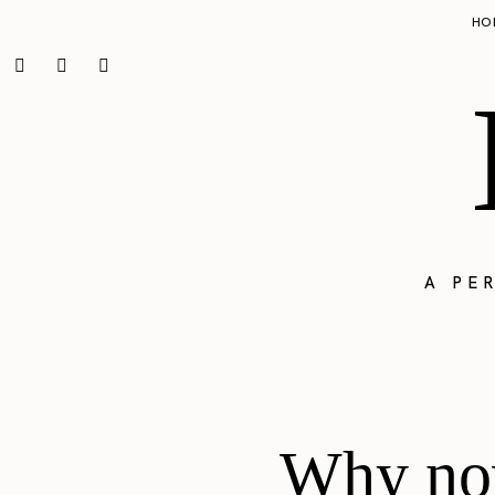
HO
A PE
Why now 