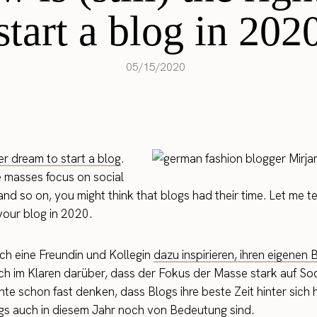
start a blog in 202
05/15/2020
r dream to start a blog
.
e masses focus on social
d so on, you might think that blogs had their time. Let me tell 
 your blog in 2020.
ich eine Freundin und Kollegin
dazu inspirieren, ihren eigenen 
ich im Klaren darüber, dass der Fokus der Masse stark auf So
nnte schon fast denken, dass Blogs ihre beste Zeit hinter sich
ogs auch in diesem Jahr noch von Bedeutung sind.