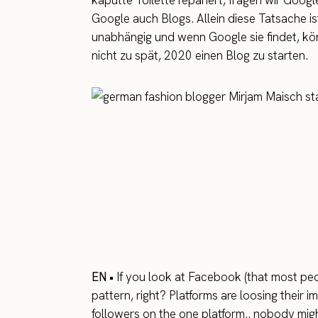
kaputte Toilette repariert, fragen wir Goog
Google auch Blogs. Allein diese Tatsache is
unabhängig und wenn Google sie findet, kön
nicht zu spät, 2020 einen Blog zu starten.
EN •
If you look at Facebook (that most peo
pattern, right? Platforms are loosing their 
followers on the one platform.. nobody mig