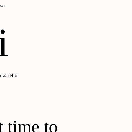
OUT
i
AZINE
t time to