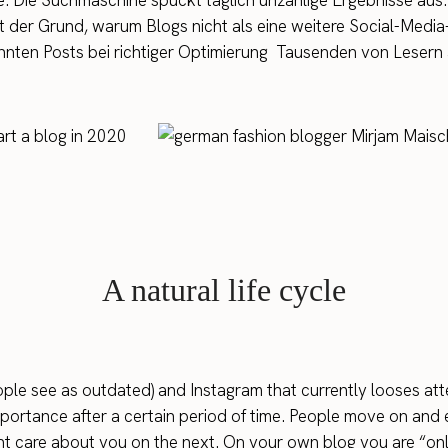
le. Die Suchmaschine spuckt täglich unzählige Ergebnisse aus.
t der Grund, warum Blogs nicht als eine weitere Social-Media
nten Posts bei richtiger Optimierung Tausenden von Lesern an
A natural life cycle
ple see as outdated) and Instagram that currently looses att
importance after a certain period of time. People move on and e
ht care about you on the next. On your own blog you are “on