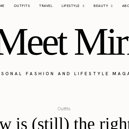
ME
OUTFITS
TRAVEL
LIFESTYLE
BEAUTY
AB
Meet Mir
RSONAL FASHION AND LIFESTYLE MAG
Outfits
is (still) the righ