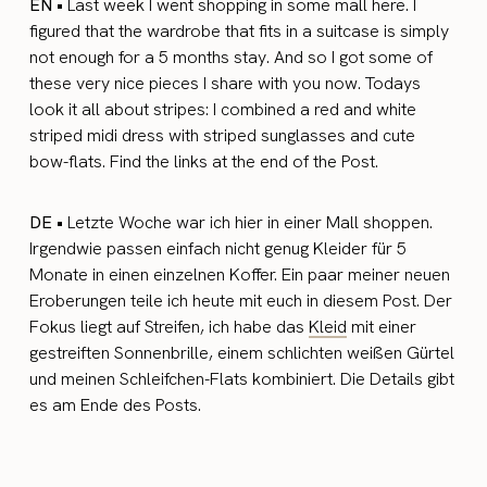
EN •
Last week I went shopping in some mall here. I
figured that the wardrobe that fits in a suitcase is simply
not enough for a 5 months stay. And so I got some of
these very nice pieces I share with you now. Todays
look it all about stripes: I combined a red and white
striped midi dress with striped sunglasses and cute
bow-flats. Find the links at the end of the Post.
DE •
Letzte Woche war ich hier in einer Mall shoppen.
Irgendwie passen einfach nicht genug Kleider für 5
Monate in einen einzelnen Koffer. Ein paar meiner neuen
Eroberungen teile ich heute mit euch in diesem Post. Der
Fokus liegt auf Streifen, ich habe das
Kleid
mit einer
gestreiften Sonnenbrille, einem schlichten weißen Gürtel
und meinen Schleifchen-Flats kombiniert. Die Details gibt
es am Ende des Posts.