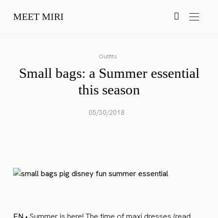
MEET MIRI
Outfits
Small bags: a Summer essential
this season
05/30/2018
EN
•
Summer is here! The time of maxi dresses (
read