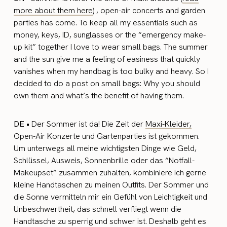
more about them here
) , open-air concerts and garden
parties has come. To keep all my essentials such as
money, keys, ID, sunglasses or the “emergency make-
up kit” together I love to wear small bags. The summer
and the sun give me a feeling of easiness that quickly
vanishes when my handbag is too bulky and heavy. So I
decided to do a post on small bags: Why you should
own them and what’s the benefit of having them.
DE •
Der Sommer ist da! Die Zeit der
Maxi-Kleider,
Open-Air Konzerte und Gartenparties ist gekommen.
Um unterwegs all meine wichtigsten Dinge wie Geld,
Schlüssel, Ausweis, Sonnenbrille oder das “Notfall-
Makeupset” zusammen zuhalten, kombiniere ich gerne
kleine Handtaschen zu meinen Outfits. Der Sommer und
die Sonne vermitteln mir ein Gefühl von Leichtigkeit und
Unbeschwertheit, das schnell verfliegt wenn die
Handtasche zu sperrig und schwer ist. Deshalb geht es