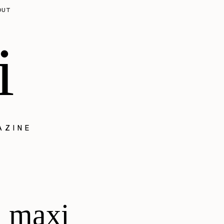
OUT
i
AZINE
l maxi