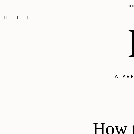
HO
A PE
How t