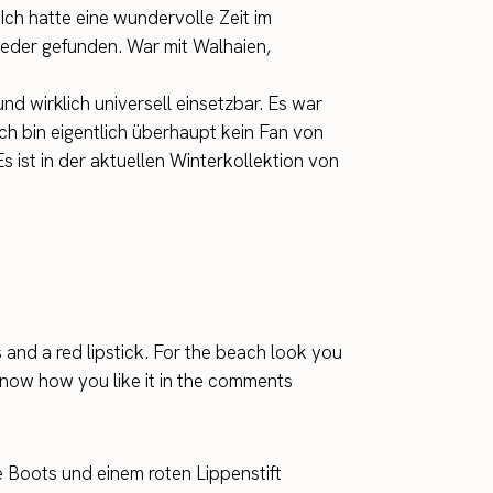
 Ich hatte eine wundervolle Zeit im
ieder gefunden. War mit Walhaien,
nd wirklich universell einsetzbar. Es war
h bin eigentlich überhaupt kein Fan von
st in der aktuellen Winterkollektion von
ts and a red lipstick. For the beach look you
e now how you like it in the comments
e Boots und einem roten Lippenstift