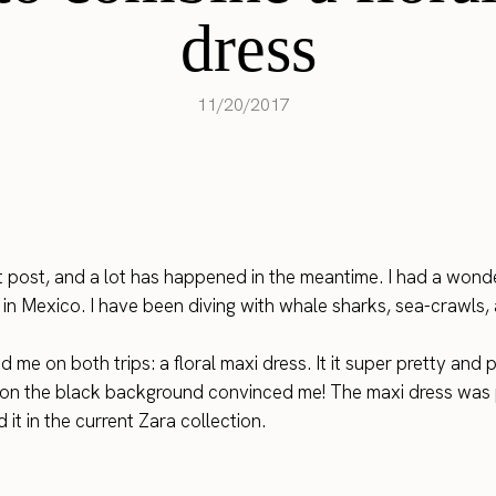
dress
11/20/2017
st post, and a lot has happened in the meantime. I had a won
 in Mexico. I have been diving with whale sharks, sea-crawls, 
me on both trips: a floral maxi dress. It it super pretty and p
oses on the black background convinced me! The maxi dress was
it in the current Zara collection.