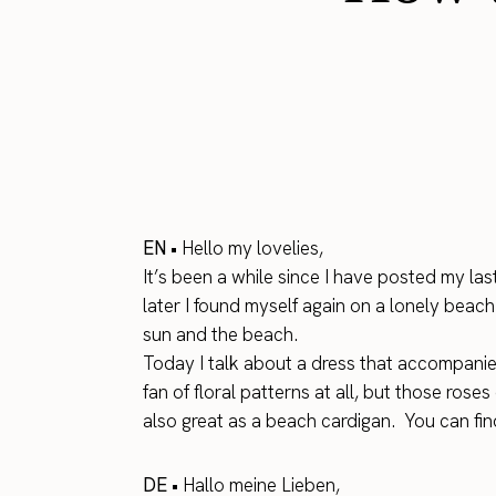
EN •
Hello my lovelies,
It’s been a while since I have posted my la
later I found myself again on a lonely beach
sun and the beach.
Today I talk about a dress that accompanied 
fan of floral patterns at all, but those r
also great as a beach cardigan. You can find 
DE •
Hallo meine Lieben,