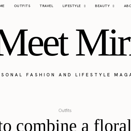
ME
OUTFITS
TRAVEL
LIFESTYLE
BEAUTY
AB
Meet Mir
RSONAL FASHION AND LIFESTYLE MAG
Outfits
o combine a flora