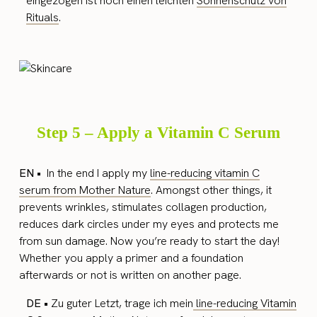
eingezogen ist noch einen leichten
Sonnenschutz von
Rituals
.
Step 5 – Apply a Vitamin C Serum
EN •
In the end I apply my
line-reducing vitamin C
serum from Mother Nature
. Amongst other things, it
prevents wrinkles, stimulates collagen production,
reduces dark circles under my eyes and protects me
from sun damage. Now you’re ready to start the day!
Whether you apply a primer and a foundation
afterwards or not is written on another page.
DE •
Zu guter Letzt, trage ich mein
line-reducing Vitamin