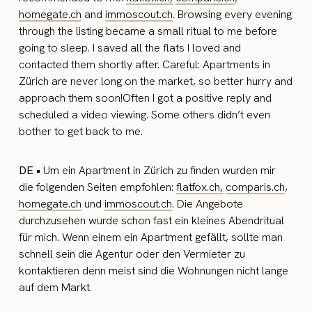
homegate.ch
and
immoscout.ch
. Browsing every evening
through the listing became a small ritual to me before
going to sleep. I saved all the flats I loved and
contacted them shortly after. Careful: Apartments in
Zürich are never long on the market, so better hurry and
approach them soon!Often I got a positive reply and
scheduled a video viewing. Some others didn’t even
bother to get back to me.
DE •
Um ein Apartment in Zürich zu finden wurden mir
die folgenden Seiten empfohlen:
flatfox.ch,
comparis.ch
,
homegate.ch
und
immoscout.ch
. Die Angebote
durchzusehen wurde schon fast ein kleines Abendritual
für mich. Wenn einem ein Apartment gefällt, sollte man
schnell sein die Agentur oder den Vermieter zu
kontaktieren denn meist sind die Wohnungen nicht lange
auf dem Markt.